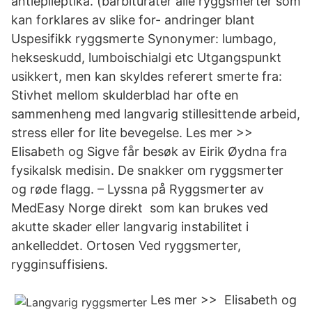
antiepileptika. (barbiturater alle ryggsmerter som
kan forklares av slike for- andringer blant
Uspesifikk ryggsmerte Synonymer: lumbago,
hekseskudd, lumboischialgi etc Utgangspunkt
usikkert, men kan skyldes referert smerte fra:
Stivhet mellom skulderblad har ofte en
sammenheng med langvarig stillesittende arbeid,
stress eller for lite bevegelse. Les mer >>
Elisabeth og Sigve får besøk av Eirik Øydna fra
fysikalsk medisin. De snakker om ryggsmerter
og røde flagg. – Lyssna på Ryggsmerter av
MedEasy Norge direkt som kan brukes ved
akutte skader eller langvarig instabilitet i
ankelleddet. Ortosen Ved ryggsmerter,
rygginsuffisiens.
Les mer >> Elisabeth og