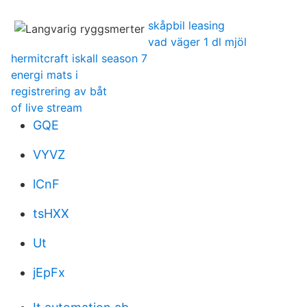
skåpbil leasing
vad väger 1 dl mjöl
hermitcraft iskall season 7
energi mats i
registrering av båt
of live stream
GQE
VYVZ
lCnF
tsHXX
Ut
jEpFx